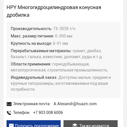
HPY Многогидроцилиндровая конусная
дробилка
Производительность:
75-3035 т/ч
Макс. размер питания:
0-350 мм
Крупность на выходе:
6-51 мм
Перерабатываемые материалы:
гранит, диабаз,
базальт, галька, известняк, доломит, руды и т.д.
Области применения:
горнодобывающая,
металлургическая, строительная промышленность.
Индивидуальный заказ:
Доступны малые, средние и
крупные типоразмеры, изготавливаемые под ваши
потребности.
Электронная почта:
A.Alexandr@huazn.com
Телефон:
+7 903 008 6006
Получить предложение
Также нравится