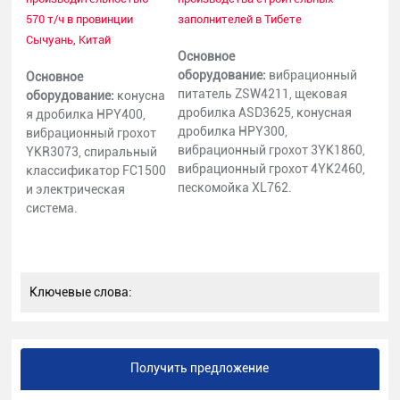
570 т/ч в провинции
заполнителей в Тибете
Сычуань, Китай
Основное
оборудование:
вибрационный
Основное
питатель ZSW4211, щековая
оборудование:
конусна
дробилка ASD3625, конусная
я дробилка HPY400,
дробилка HPY300,
вибрационный грохот
вибрационный грохот 3YK1860,
YKR3073, спиральный
вибрационный грохот 4YK2460,
классификатор FC1500
пескомойка XL762.
и электрическая
система.
Ключевые слова:
Получить предложение