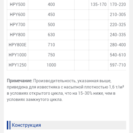
HPY500
400
135-170
170-220
2
HPY600
450
210-305
2
HPY700
500
220-325
3
HPY800
630
240-335
3
HPY800E
710
280-400
3
HPY1000
750
540-610
6
HPY1250
1000
597-710
7
Примечание:
Производительность, указанная выше,
приведена для известняка с насыпной плотностью 1,6 т/м³
в условиях открытого цикла, что на 15-30% ниже, чем в
условиях замкнутого цикла.
Конструкция