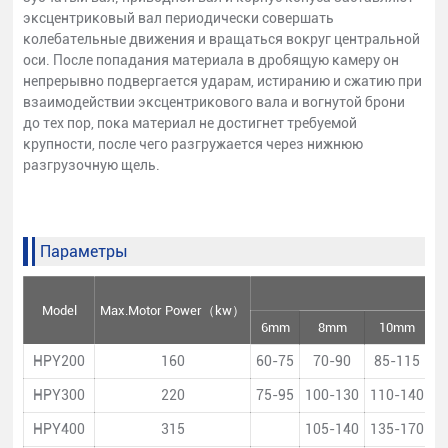
эксцентриковый вал периодически совершать
колебательные движения и вращаться вокруг центральной
оси. После попадания материала в дробящую камеру он
непрерывно подвергается ударам, истиранию и сжатию при
взаимодействии эксцентрикового вала и вогнутой брони
до тех пор, пока материал не достигнет требуемой
крупности, после чего разгружается через нижнюю
разгрузочную щель.
Параметры
Model
Max.Motor Power（kw）
6mm
8mm
10mm
HPY200
160
60-75
70-90
85-115
1
HPY300
220
75-95
100-130
110-140
1
HPY400
315
105-140
135-170
1