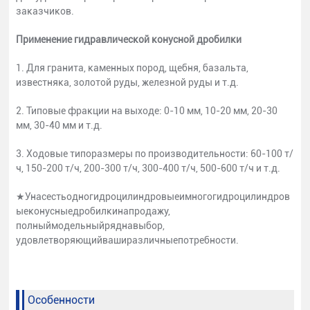
заказчиков.
Применение гидравлической конусной дробилки
1. Для гранита, каменных пород, щебня, базальта,
известняка, золотой руды, железной руды и т.д.
2. Типовые фракции на выходе: 0-10 мм, 10-20 мм, 20-30
мм, 30-40 мм и т.д.
3. Ходовые типоразмеры по производительности: 60-100 т/
ч, 150-200 т/ч, 200-300 т/ч, 300-400 т/ч, 500-600 т/ч и т.д.
★Унасестьодногидроцилиндровыеимногогидроцилиндров
ыеконусныедробилкинапродажу,
полныймодельныйряднавыбор,
удовлетворяющийваширазличныепотребности.
Особенности