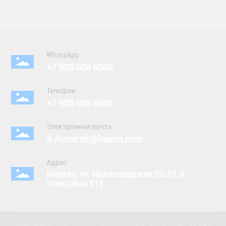
WhatsApp
+7 903 008 6006
Телефон
+7 903 008 6006
Электронная почта
A.Alexandr@huazn.com
Адрес
Мосĸва, ул. Нижегородсĸая 32с15, 5
этаж,офис 513